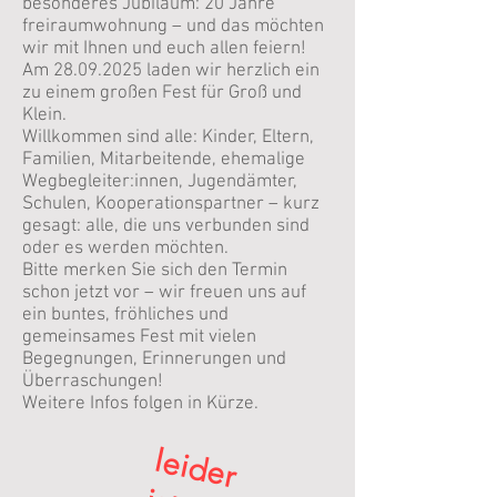
besonderes Jubiläum: 20 Jahre
freiraumwohnung – und das möchten
wir mit Ihnen und euch allen feiern!
Am
28.09.2025
laden wir herzlich ein
zu einem großen Fest für Groß und
Klein.
Willkommen sind alle: Kinder, Eltern,
Familien, Mitarbeitende, ehemalige
Wegbegleiter:innen, Jugendämter,
Schulen, Kooperationspartner – kurz
gesagt: alle, die uns verbunden sind
oder es werden möchten.
Bitte merken Sie sich den Termin
schon jetzt vor – wir freuen uns auf
ein buntes, fröhliches und
gemeinsames Fest mit vielen
Begegnungen, Erinnerungen und
Überraschungen!
Weitere Infos folgen in Kürze.
le
id
e
r
t
ie
s
e
F
e
s
t
b
g
e
s
g
t!
!